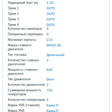
Надводный борт (м)
1,25
Трюм 1
0/0*0
Трюм 2
0/0*0
Трюм 3
0/0*0
Трюм 4
0/0*0
Количество переборок
9
Поперечные переборки
9
Материал корпуса
Ст3
Марка главного
8NVD-36
двигателя
Тип топлива
Дизельный
Количество главных
2
двигателей
Мощность главного
840
двигателя
Тип движителя
Винт
Количество движетелей
2
Суммарная мощность
754
генераторов
Количество генераторов
5
Марка УКВ (главная)
Кама-Р
Марка УКВ
Кама-Р