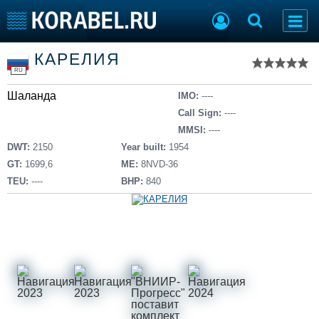
Список судов
КАРЕЛИЯ
Тип судна
Добавить судно
RU
Добавить проект
Шаланда
Последние 100
IMO:
----
Call Sign:
----
Судостроение
Торговая площадка
MMSI:
----
Пульс
Доска объявлений
DWT:
2150
Year built:
1954
Новости
Продажа флота
GT:
1699,6
ME:
8NVD-36
Компании
Оборудование
TEU:
----
BHP:
840
Репутация
Изделия
Работа
Материалы
Крюинг
Услуги
Журнал
Реклама
Конференции
Флот