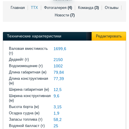
Выставки и семинары
Галерея флота
Главная
ТТХ
Фотогалерея
(4)
Команда
(3)
Отзывы
Личности
Форум
Новости
(7)
Словарь
Отзывы
Все службы
Технические характеристики
Редактировать
Валовая вместимость
1699,6
(т)
Дедвейт (т)
2150
Водоизмещение (т)
1002
Длина габаритная (м)
79,84
Длина конструктивная
77,39
(м)
Ширина габаритная (м)
12,5
Ширина конструктивная
9,6
(м)
Высота борта (м)
3,15
Осадка судна (м)
1,9
Запасы топлива (т)
58,2
Водяной балласт (т)
25