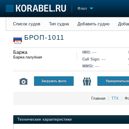
Флот
Список судов
Тип судна
Добавить судно
Добавить прое
Список судов
Тип судна
Добавить судно
Доба
Судостроение
Торговая площадка
Конфере
БРОП-1011
Пульс
Доска объявлений
Выставк
RU
Новости
Продажа флота
Личност
Компании
Баржа
Оборудование
Словарь
IMO:
----
Баржа палубная
Репутация
Изделия
Call Sign:
----
Работа
Материалы
MMSI:
----
Крюинг
Услуги
Журнал
Загрузить фото
Прикрепиться
Реклама
Главная
ТТХ
Фо
Технические характеристики