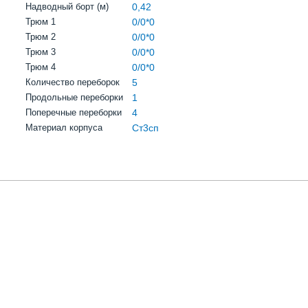
Надводный борт (м)
0,42
Трюм 1
0/0*0
Трюм 2
0/0*0
Трюм 3
0/0*0
Трюм 4
0/0*0
Количество переборок
5
Продольные переборки
1
Поперечные переборки
4
Материал корпуса
Ст3сп