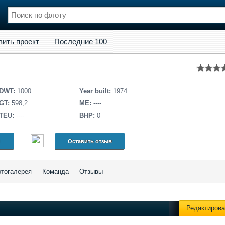
кт
Последние 100
вить проект
Последние 100
нции
Флот
и и семинары
Галерея флота
и
Форум
Отзывы
DWT:
1000
Year built:
1974
Все службы
GT:
598,2
ME:
----
TEU:
----
BHP:
0
Оставить отзыв
тогалерея
Команда
Отзывы
Редактирова