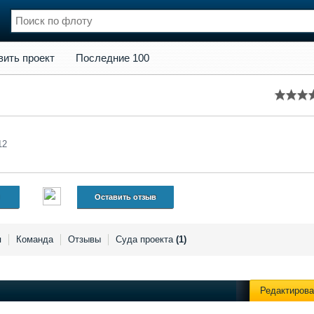
кт
Последние 100
вить проект
Последние 100
нции
Флот
и и семинары
Галерея флота
и
Форум
Отзывы
Все службы
12
Оставить отзыв
я
Команда
Отзывы
Суда проекта
(1)
Редактирова