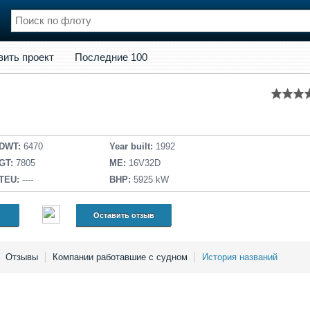
кт
Последние 100
вить проект
Последние 100
нции
Флот
и и семинары
Галерея флота
и
Форум
Отзывы
Все службы
DWT:
6470
Year built:
1992
GT:
7805
ME:
16V32D
TEU:
----
BHP:
5925 kW
Оставить отзыв
Отзывы
Компании работавшие с судном
История названий