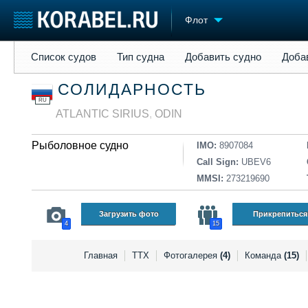
Флот
Список судов
Тип судна
Добавить судно
Добавить прое
Список судов
Тип судна
Добавить судно
Доба
Судостроение
Торговая площадка
Конфере
СОЛИДАРНОСТЬ
Пульс
Доска объявлений
Выставк
RU
Новости
Продажа флота
Личност
ATLANTIC SIRIUS
,
ODIN
Компании
Оборудование
Словарь
Репутация
Изделия
Рыболовное судно
IMO:
8907084
Работа
Материалы
Call Sign:
UBEV6
Крюинг
Услуги
MMSI:
273219690
Журнал
Реклама
Загрузить фото
Прикрепиться
4
15
Главная
ТТХ
Фотогалерея
(4)
Команда
(15)