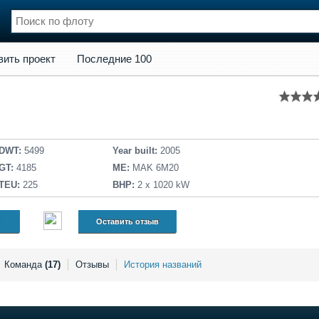
кт
Последние 100
вить проект
Последние 100
нции
Флот
и и семинары
Галерея флота
и
Форум
Отзывы
Все службы
DWT:
5499
Year built:
2005
GT:
4185
ME:
MAK 6M20
TEU:
225
BHP:
2 x 1020 kW
Оставить отзыв
Команда
(17)
Отзывы
История названий