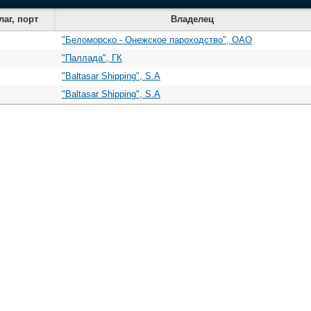
лаг, порт
Владелец
"Беломорско - Онежское пароходство", ОАО
"Паллада", ГК
"Baltasar Shipping", S.A
"Baltasar Shipping", S.A