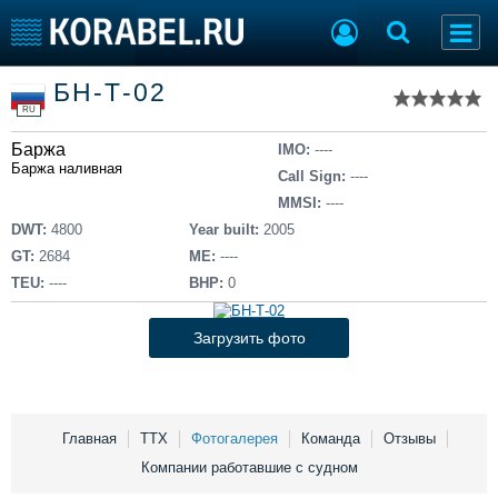
Список судов
БН-Т-02
Тип судна
Добавить судно
RU
Добавить проект
Баржа
Последние 100
IMO:
----
Баржа наливная
Call Sign:
----
Судостроение
Торговая площадка
MMSI:
----
Пульс
Доска объявлений
DWT:
4800
Year built:
2005
Новости
Продажа флота
GT:
2684
ME:
----
Компании
Оборудование
TEU:
----
BHP:
0
Репутация
Изделия
Работа
Материалы
Загрузить фото
Крюинг
Услуги
Журнал
Реклама
Главная
ТТХ
Фотогалерея
Команда
Отзывы
Компании работавшие с судном
Конференции
Флот