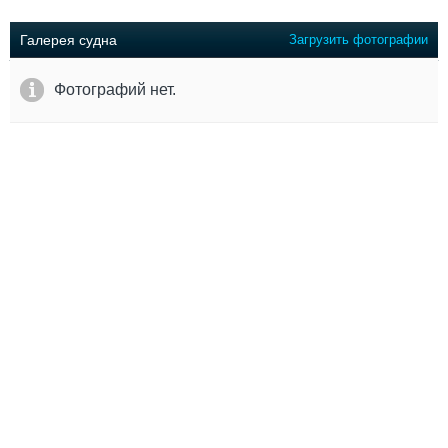
Выставки и семинары
Галерея флота
Личности
Форум
Галерея судна
Загрузить фотографии
Словарь
Отзывы
Все службы
Фотографий нет.