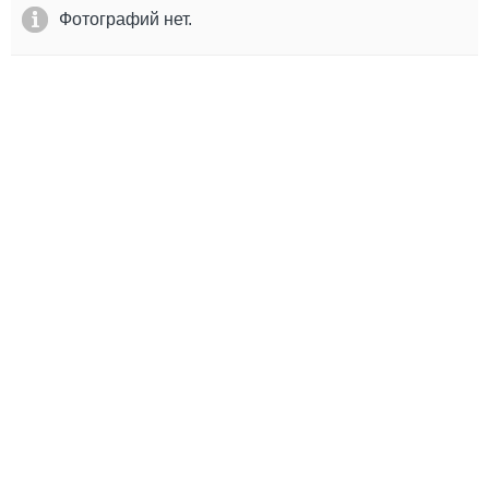
Выставки и семинары
Галерея флота
Фотографий нет.
Личности
Форум
Словарь
Отзывы
Все службы