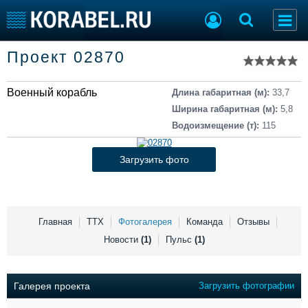
Список судов
Проект 02870
Тип судна
Добавить судно
Добавить проект
Военный корабль
Последние 100
Длина габаритная (м):
33,7
Ширина габаритная (м):
5,8
Судостроение
Торговая площадка
Водоизмещение (т):
115
Пульс
Доска объявлений
Новости
Продажа флота
Загрузить фото
Компании
Оборудование
Репутация
Изделия
Работа
Материалы
Крюинг
Услуги
Главная
ТТХ
Фотогалерея
Команда
Отзывы
Журнал
Новости
(1)
Пульс
(1)
Реклама
Галерея проекта
Загрузить фотографии
Конференции
Флот