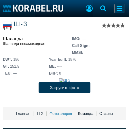
Список судов
Ш-3
Тип судна
Добавить судно
RU
Добавить проект
Шаланда
Последние 100
IMO:
----
Шаланда несамоходная
Call Sign:
----
Судостроение
Торговая площадка
MMSI:
----
Пульс
Доска объявлений
DWT:
196
Year built:
1976
Новости
Продажа флота
GT:
151,9
ME:
----
Компании
Оборудование
TEU:
----
BHP:
0
Репутация
Изделия
Работа
Материалы
Загрузить фото
Крюинг
Услуги
Журнал
Реклама
Главная
ТТХ
Фотогалерея
Команда
Отзывы
Конференции
Флот