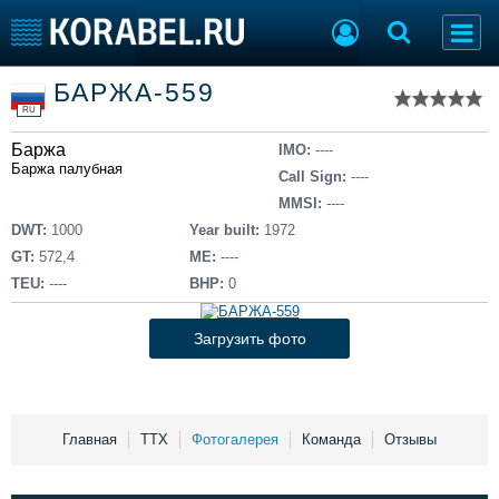
Список судов
БАРЖА-559
Тип судна
Добавить судно
RU
Добавить проект
Баржа
Последние 100
IMO:
----
Баржа палубная
Call Sign:
----
Судостроение
Торговая площадка
MMSI:
----
Пульс
Доска объявлений
DWT:
1000
Year built:
1972
Новости
Продажа флота
GT:
572,4
ME:
----
Компании
Оборудование
TEU:
----
BHP:
0
Репутация
Изделия
Работа
Материалы
Загрузить фото
Крюинг
Услуги
Журнал
Реклама
Главная
ТТХ
Фотогалерея
Команда
Отзывы
Конференции
Флот