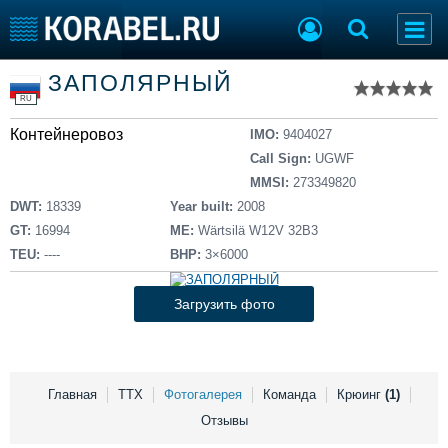
Список судов
ЗАПОЛЯРНЫЙ
Тип судна
Добавить судно
RU
Добавить проект
Контейнеровоз
Последние 100
IMO:
9404027
Call Sign:
UGWF
Судостроение
Торговая площадка
MMSI:
273349820
Пульс
Доска объявлений
DWT:
18339
Year built:
2008
Новости
Продажа флота
GT:
16994
ME:
Wärtsilä W12V 32B3
Компании
Оборудование
TEU:
----
BHP:
3×6000
Репутация
Изделия
Работа
Материалы
Загрузить фото
Крюинг
Услуги
Журнал
Реклама
Главная
ТТХ
Фотогалерея
Команда
Крюинг
(1)
Отзывы
Конференции
Флот