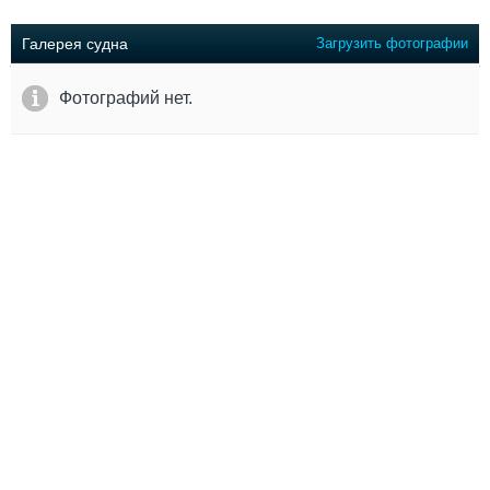
Выставки и семинары
Галерея флота
Личности
Форум
Галерея судна
Загрузить фотографии
Словарь
Отзывы
Все службы
Фотографий нет.