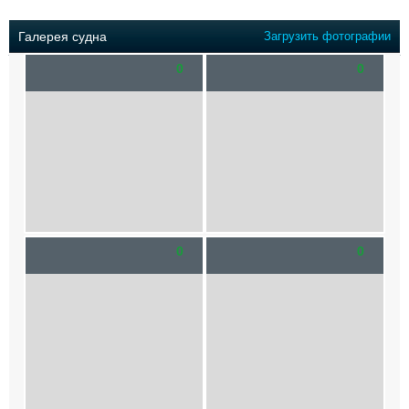
Выставки и семинары
Галерея флота
Личности
Форум
Галерея судна
Загрузить фотографии
Словарь
Отзывы
0
0
Все службы
0
0