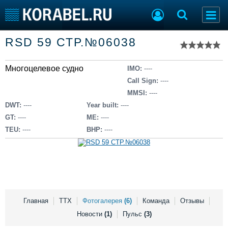
Список судов
RSD 59 СТР.№06038
Тип судна
Добавить судно
Добавить проект
Многоцелевое судно
Последние 100
IMO:
----
Call Sign:
----
Судостроение
Торговая площадка
MMSI:
----
Пульс
Доска объявлений
DWT:
----
Year built:
----
Новости
Продажа флота
GT:
----
ME:
----
Компании
Оборудование
TEU:
----
BHP:
----
Репутация
Изделия
Работа
Материалы
Крюинг
Услуги
Журнал
Реклама
Главная
ТТХ
Фотогалерея
(6)
Команда
Отзывы
Новости
(1)
Пульс
(3)
Конференции
Флот