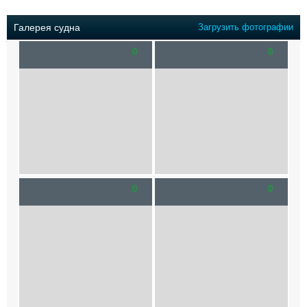
Выставки и семинары
Галерея флота
Личности
Форум
Галерея судна
Загрузить фотографии
Словарь
Отзывы
0
0
Все службы
0
0