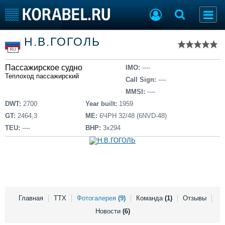
Список судов
Н.В.ГОГОЛЬ
Тип судна
Добавить судно
RU
Добавить проект
Пассажирское судно
Последние 100
IMO:
----
Теплоход пассажирский
Call Sign:
----
Судостроение
Торговая площадка
MMSI:
----
Пульс
Доска объявлений
DWT:
2700
Year built:
1959
Новости
Продажа флота
GT:
2464,3
ME:
6ЧРН 32/48 (6NVD-48)
Компании
Оборудование
TEU:
----
BHP:
3х294
Репутация
Изделия
Работа
Материалы
Крюинг
Услуги
Журнал
Реклама
Главная
ТТХ
Фотогалерея
(9)
Команда
(1)
Отзывы
Новости
(6)
Конференции
Флот