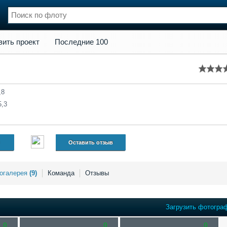
кт
Последние 100
вить проект
Последние 100
нции
Флот
и и семинары
Галерея флота
и
Форум
Отзывы
,8
Все службы
5,3
Оставить отзыв
огалерея
(9)
Команда
Отзывы
Загрузить фотогра
0
0
0