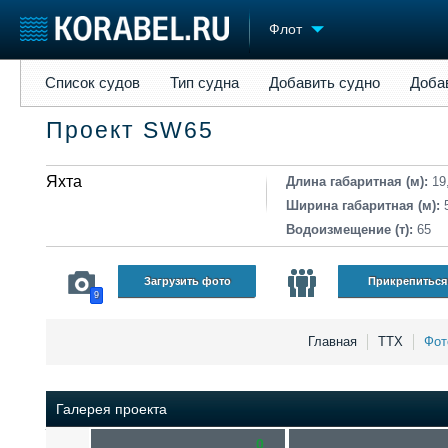
Флот
Список судов
Тип судна
Добавить судно
Добавить прое
Список судов
Тип судна
Добавить судно
Доба
Судостроение
Торговая площадка
Конфере
Проект SW65
Пульс
Доска объявлений
Выставк
Новости
Продажа флота
Личност
Компании
Яхта
Оборудование
Словарь
Длина габаритная (м):
19
Репутация
Изделия
Ширина габаритная (м):
Работа
Материалы
Водоизмещение (т):
65
Крюинг
Услуги
Журнал
Загрузить фото
Прикрепиться
9
Реклама
Главная
ТТХ
Фот
Галерея проекта
0