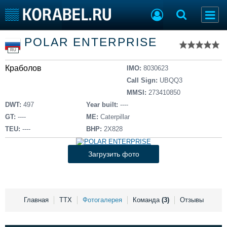
Список судов
POLAR ENTERPRISЕ
Тип судна
Добавить судно
RU
Добавить проект
Краболов
Последние 100
IMO:
8030623
Call Sign:
UBQQ3
Судостроение
Торговая площадка
MMSI:
273410850
Пульс
Доска объявлений
DWT:
497
Year built:
----
Новости
Продажа флота
GT:
----
ME:
Caterpillar
Компании
Оборудование
TEU:
----
BHP:
2Х828
Репутация
Изделия
Работа
Материалы
Загрузить фото
Крюинг
Услуги
Журнал
Реклама
Главная
ТТХ
Фотогалерея
Команда
(3)
Отзывы
Конференции
Флот