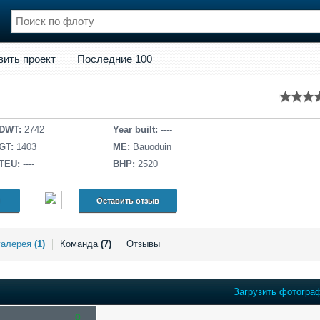
кт
Последние 100
вить проект
Последние 100
нции
Флот
и и семинары
Галерея флота
и
Форум
Отзывы
DWT:
2742
Year built:
----
Все службы
GT:
1403
ME:
Bauoduin
TEU:
----
BHP:
2520
Оставить отзыв
галерея
(1)
Команда
(7)
Отзывы
Загрузить фотогра
0