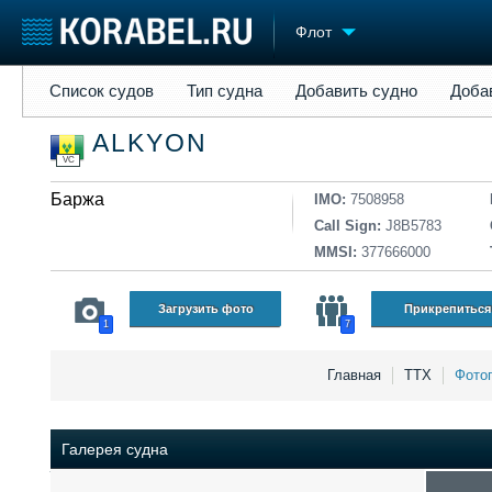
Флот
Список судов
Тип судна
Добавить судно
Добавить прое
Список судов
Тип судна
Добавить судно
Доба
Судостроение
Торговая площадка
Конфере
ALKYON
Пульс
Доска объявлений
Выставк
VC
Новости
Продажа флота
Личност
Компании
Баржа
Оборудование
Словарь
IMO:
7508958
Репутация
Изделия
Call Sign:
J8B5783
Работа
Материалы
MMSI:
377666000
Крюинг
Услуги
Журнал
Загрузить фото
Прикрепиться
1
7
Реклама
Главная
ТТХ
Фото
Галерея судна