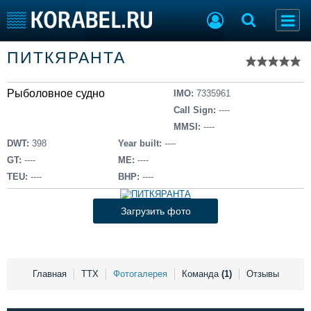
Список судов
ПИТКЯРАНТА
Тип судна
Добавить судно
Добавить проект
Рыболовное судно
Последние 100
IMO:
7335961
Call Sign:
----
Судостроение
Торговая площадка
MMSI:
----
Пульс
Доска объявлений
DWT:
398
Year built:
----
Новости
Продажа флота
GT:
----
ME:
----
Компании
Оборудование
TEU:
----
BHP:
----
Репутация
Изделия
Работа
Материалы
Загрузить фото
Крюинг
Услуги
Журнал
Реклама
Главная
ТТХ
Фотогалерея
Команда
(1)
Отзывы
Конференции
Флот