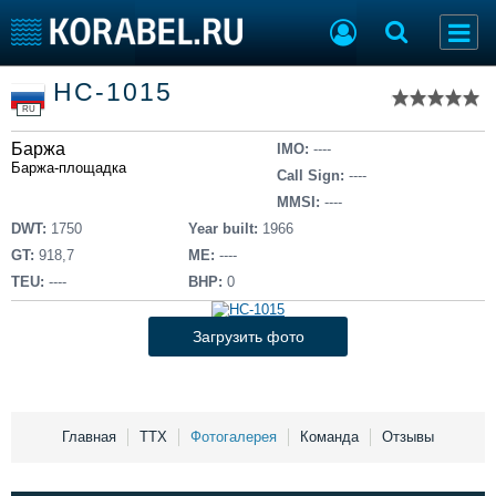
Список судов
НС-1015
Тип судна
Добавить судно
RU
Добавить проект
Баржа
Последние 100
IMO:
----
Баржа-площадка
Call Sign:
----
Судостроение
Торговая площадка
MMSI:
----
Пульс
Доска объявлений
DWT:
1750
Year built:
1966
Новости
Продажа флота
GT:
918,7
ME:
----
Компании
Оборудование
TEU:
----
BHP:
0
Репутация
Изделия
Работа
Материалы
Загрузить фото
Крюинг
Услуги
Журнал
Реклама
Главная
ТТХ
Фотогалерея
Команда
Отзывы
Конференции
Флот