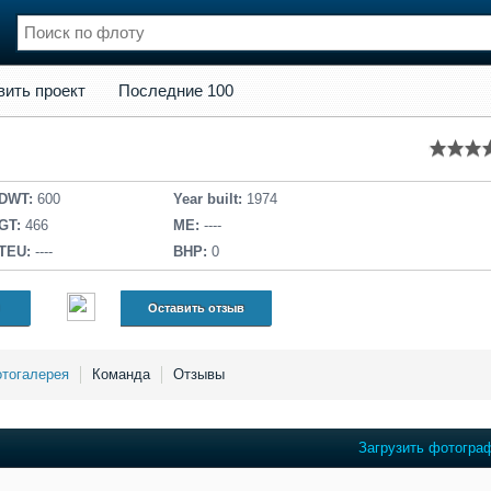
кт
Последние 100
вить проект
Последние 100
нции
Флот
и и семинары
Галерея флота
и
Форум
Отзывы
DWT:
600
Year built:
1974
Все службы
GT:
466
ME:
----
TEU:
----
BHP:
0
Оставить отзыв
тогалерея
Команда
Отзывы
Загрузить фотогра