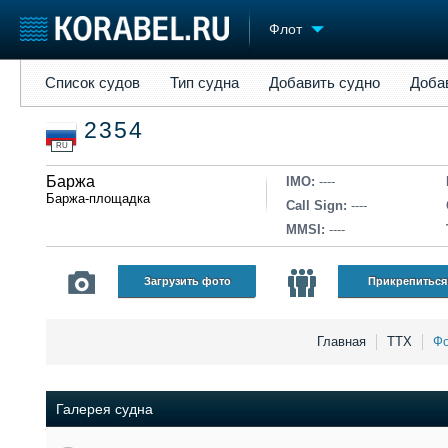
Флот
Список судов
Тип судна
Добавить судно
Добавить прое
Список судов
Тип судна
Добавить судно
Доба
Судостроение
Торговая площадка
Конфере
2354
Пульс
Доска объявлений
Выставк
RU
Новости
Продажа флота
Личност
Компании
Баржа
Оборудование
Словарь
IMO:
----
Баржа-площадка
Репутация
Изделия
Call Sign:
----
Работа
Материалы
MMSI:
----
Крюинг
Услуги
Журнал
Загрузить фото
Прикрепиться
Реклама
Главная
ТТХ
Фо
Галерея судна