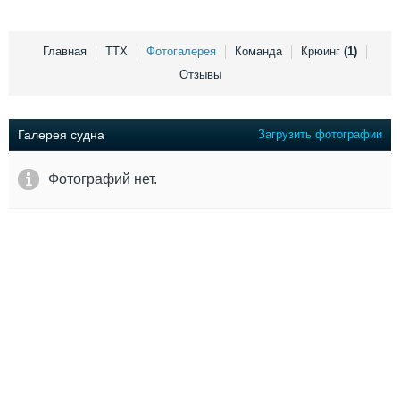
Выставки и семинары
Галерея флота
Личности
Форум
Словарь
Отзывы
Главная
ТТХ
Фотогалерея
Команда
Крюинг
(1)
Все службы
Отзывы
Галерея судна
Загрузить фотографии
Фотографий нет.