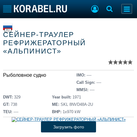
Список судов
Тип судна
Добавить судно
RU
СЕЙНЕР-ТРАУЛЕР
Добавить проект
РЕФРИЖЕРАТОРНЫЙ
Последние 100
«АЛЬПИНИСТ»
Судостроение
Торговая площадка
Пульс
Доска объявлений
Новости
Продажа флота
Рыболовное судно
IMO:
----
Компании
Оборудование
Call Sign:
----
Репутация
Изделия
MMSI:
----
Работа
Материалы
DWT:
329
Year built:
1971
Крюинг
Услуги
GT:
738
ME:
SKL 8NVD48A-2U
Журнал
TEU:
----
BHP:
1х970 kW
Реклама
Загрузить фото
Конференции
Флот