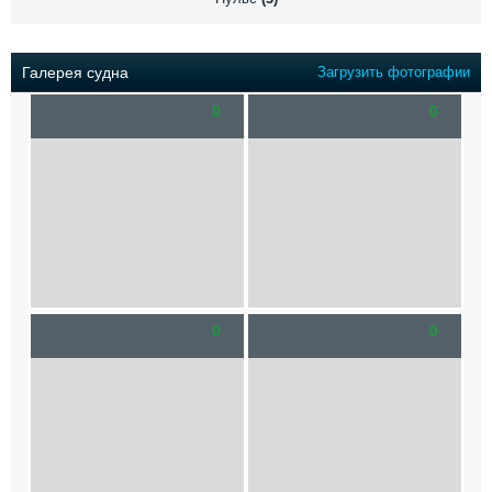
Выставки и семинары
Галерея флота
Личности
Форум
Словарь
Отзывы
Галерея судна
Загрузить фотографии
Все службы
0
0
0
0