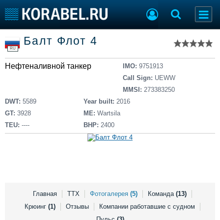
Список судов
Балт Флот 4
Тип судна
Добавить судно
RU
Добавить проект
Нефтеналивной танкер
Последние 100
IMO:
9751913
Call Sign:
UEWW
Судостроение
Торговая площадка
MMSI:
273383250
Пульс
Доска объявлений
DWT:
5589
Year built:
2016
Новости
Продажа флота
GT:
3928
ME:
Wartsila
Компании
Оборудование
TEU:
----
BHP:
2400
Репутация
Изделия
Работа
Материалы
Крюинг
Услуги
Журнал
Реклама
Главная
ТТХ
Фотогалерея
(5)
Команда
(13)
Крюинг
(1)
Отзывы
Компании работавшие с судном
Конференции
Флот
Пульс
(3)