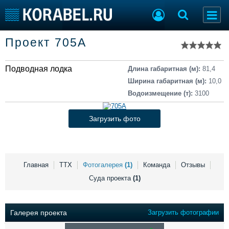
Список судов
Проект 705А
Тип судна
Добавить судно
Добавить проект
Подводная лодка
Последние 100
Длина габаритная (м):
81,4
Ширина габаритная (м):
10,0
Судостроение
Торговая площадка
Водоизмещение (т):
3100
Пульс
Доска объявлений
Новости
Продажа флота
Загрузить фото
Компании
Оборудование
Репутация
Изделия
Работа
Материалы
Крюинг
Услуги
Главная
ТТХ
Фотогалерея
(1)
Команда
Отзывы
Журнал
Суда проекта
(1)
Реклама
Галерея проекта
Загрузить фотографии
Конференции
Флот