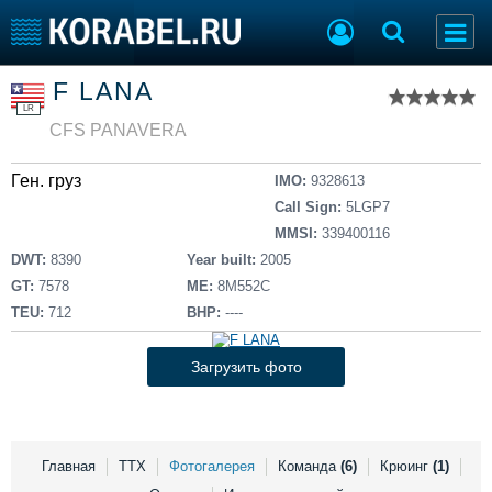
Список судов
F LANA
Тип судна
Добавить судно
LR
Добавить проект
CFS PANAVERA
Последние 100
Ген. груз
IMO:
9328613
Судостроение
Торговая площадка
Call Sign:
5LGP7
Пульс
Доска объявлений
MMSI:
339400116
Новости
Продажа флота
DWT:
8390
Year built:
2005
Компании
Оборудование
GT:
7578
ME:
8M552C
Репутация
Изделия
TEU:
712
BHP:
----
Работа
Материалы
Крюинг
Услуги
Загрузить фото
Журнал
Реклама
Главная
ТТХ
Фотогалерея
Команда
(6)
Крюинг
(1)
Конференции
Флот