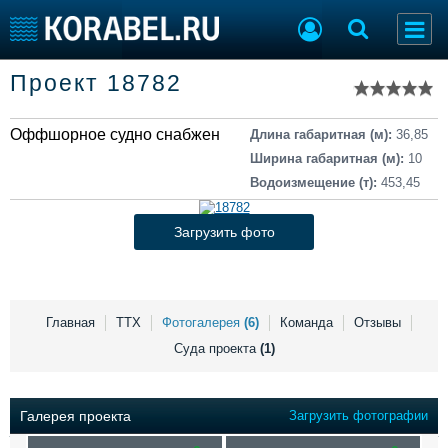
Список судов
Проект 18782
Тип судна
Добавить судно
Добавить проект
Оффшорное судно снабжения
Последние 100
Длина габаритная (м):
36,85
Ширина габаритная (м):
10
Судостроение
Торговая площадка
Водоизмещение (т):
453,45
Пульс
Доска объявлений
Новости
Продажа флота
Загрузить фото
Компании
Оборудование
Репутация
Изделия
Работа
Материалы
Крюинг
Услуги
Главная
ТТХ
Фотогалерея
(6)
Команда
Отзывы
Журнал
Суда проекта
(1)
Реклама
Галерея проекта
Загрузить фотографии
Конференции
Флот