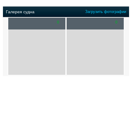
Выставки и семинары
Галерея флота
Личности
Форум
Галерея судна
Загрузить фотографии
Словарь
Отзывы
0
0
Все службы