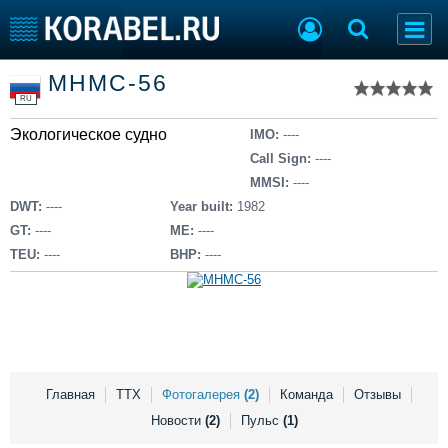
Список судов
МНМС-56
Тип судна
Добавить судно
RU
Добавить проект
Экологическое судно
Последние 100
IMO:
----
Call Sign:
----
Судостроение
Торговая площадка
MMSI:
----
Пульс
Доска объявлений
DWT:
----
Year built:
1982
Новости
Продажа флота
GT:
----
ME:
----
Компании
Оборудование
TEU:
----
BHP:
----
Репутация
Изделия
Работа
Материалы
Крюинг
Услуги
Журнал
Реклама
Главная
ТТХ
Фотогалерея
(2)
Команда
Отзывы
Новости
(2)
Пульс
(1)
Конференции
Флот