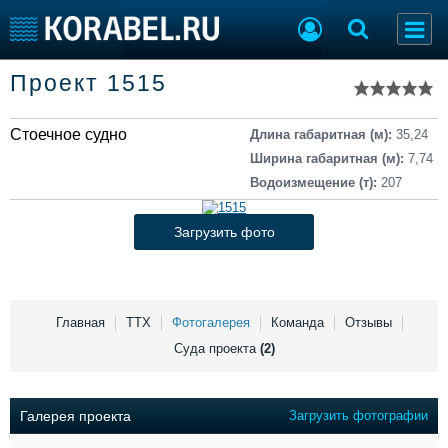
Список судов
Проект 1515
Тип судна
Добавить судно
Добавить проект
Стоечное судно
Последние 100
Длина габаритная (м):
35,24
Ширина габаритная (м):
7,74
Судостроение
Торговая площадка
Водоизмещение (т):
207
Пульс
Доска объявлений
Новости
Продажа флота
Загрузить фото
Компании
Оборудование
Репутация
Изделия
Работа
Материалы
Крюинг
Услуги
Главная
ТТХ
Фотогалерея
Команда
Отзывы
Журнал
Суда проекта
(2)
Реклама
Галерея проекта
Загрузить фотографии
Конференции
Флот