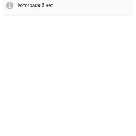
Выставки и семинары
Галерея флота
Фотографий нет.
Личности
Форум
Словарь
Отзывы
Все службы