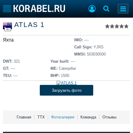
Список судов
ATLAS 1
Тип судна
Добавить судно
AU
Добавить проект
Яхта
Последние 100
IMO:
----
Call Sign:
YJRS
Судостроение
Торговая площадка
MMSI:
503030500
Пульс
Доска объявлений
DWT:
321
Year built:
----
Новости
Продажа флота
GT:
----
ME:
Caterpillar
Компании
Оборудование
TEU:
----
BHP:
1500
Репутация
Изделия
Работа
Материалы
Загрузить фото
Крюинг
Услуги
Журнал
Реклама
Главная
ТТХ
Фотогалерея
Команда
Отзывы
Конференции
Флот