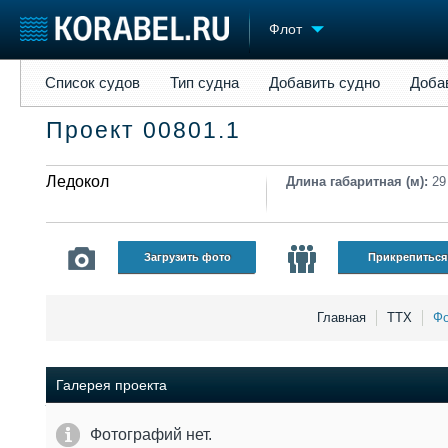
Флот
Список судов
Тип судна
Добавить судно
Добавить прое
Список судов
Тип судна
Добавить судно
Доба
Судостроение
Торговая площадка
Конфере
Проект 00801.1
Пульс
Доска объявлений
Выставк
Новости
Продажа флота
Личност
Компании
Ледокол
Оборудование
Словарь
Длина габаритная (м):
29
Репутация
Изделия
Работа
Материалы
Крюинг
Услуги
Загрузить фото
Прикрепиться
Журнал
Реклама
Главная
ТТХ
Фо
Галерея проекта
Фотографий нет.