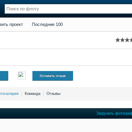
кт
Последние 100
вить проект
Последние 100
нции
Флот
и и семинары
Галерея флота
и
Форум
Отзывы
Все службы
Оставить отзыв
тогалерея
Команда
Отзывы
Загрузить фотогра