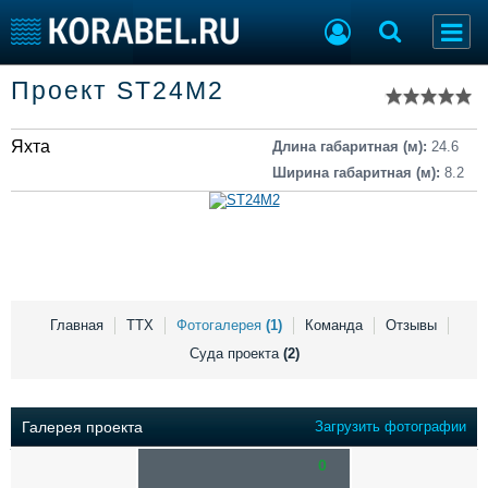
Список судов
Проект ST24М2
Тип судна
Добавить судно
Добавить проект
Яхта
Последние 100
Длина габаритная (м):
24.6
Ширина габаритная (м):
8.2
Судостроение
Торговая площадка
Пульс
Доска объявлений
Новости
Продажа флота
Компании
Оборудование
Репутация
Изделия
Работа
Материалы
Главная
ТТХ
Фотогалерея
(1)
Команда
Отзывы
Крюинг
Услуги
Суда проекта
(2)
Журнал
Реклама
Галерея проекта
Загрузить фотографии
0
Конференции
Флот