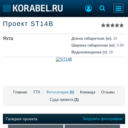
Список судов
Проект ST14B
Тип судна
Добавить судно
Добавить проект
Яхта
Последние 100
Длина габаритная (м):
15
Ширина габаритная (м):
3.84
Судостроение
Торговая площадка
Водоизмещение (т):
16
Пульс
Доска объявлений
Новости
Продажа флота
Компании
Оборудование
Репутация
Изделия
Работа
Материалы
Крюинг
Услуги
Главная
ТТХ
Фотогалерея
(6)
Команда
Отзывы
Журнал
Суда проекта
(1)
Реклама
Галерея проекта
Загрузить фотографии
Конференции
Флот