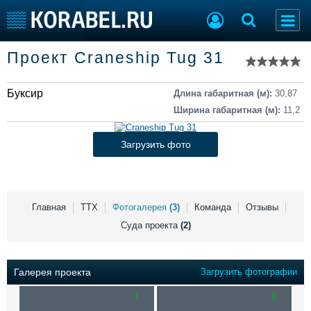
Список судов
Проект Craneship Tug 31
Тип судна
Добавить судно
Добавить проект
Буксир
Последние 100
Длина габаритная (м):
30,87
Ширина габаритная (м):
11,2
Судостроение
Торговая площадка
Пульс
Доска объявлений
Загрузить фото
Новости
Продажа флота
Компании
Оборудование
Репутация
Изделия
Работа
Материалы
Главная
ТТХ
Фотогалерея
(3)
Команда
Отзывы
Крюинг
Услуги
Суда проекта
(2)
Журнал
Реклама
Галерея проекта
Загрузить фотографии
1
0
Конференции
Флот