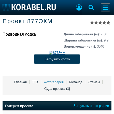
Список судов
Проект 877ЭКМ
Тип судна
Добавить судно
Добавить проект
Подводная лодка
Последние 100
Длина габаритная (м):
73,8
Ширина габаритная (м):
9,9
Судостроение
Торговая площадка
Водоизмещение (т):
3040
Пульс
Доска объявлений
Новости
Продажа флота
Загрузить фото
Компании
Оборудование
Репутация
Изделия
Работа
Материалы
Крюинг
Услуги
Главная
ТТХ
Фотогалерея
Команда
Отзывы
Журнал
Суда проекта
(1)
Реклама
Галерея проекта
Загрузить фотографии
Конференции
Флот