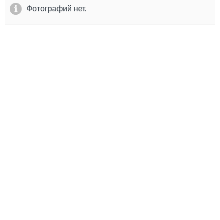
Выставки и семинары
Галерея флота
Фотографий нет.
Личности
Форум
Словарь
Отзывы
Все службы