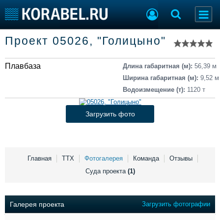
Список судов
Проект 05026, "Голицыно"
Тип судна
Добавить судно
Добавить проект
Плавбаза
Последние 100
Длина габаритная (м):
56,39 м
Ширина габаритная (м):
9,52 м
Судостроение
Торговая площадка
Водоизмещение (т):
1120 т
Пульс
Доска объявлений
Новости
Продажа флота
Загрузить фото
Компании
Оборудование
Репутация
Изделия
Работа
Материалы
Крюинг
Услуги
Главная
ТТХ
Фотогалерея
Команда
Отзывы
Журнал
Суда проекта
(1)
Реклама
Галерея проекта
Загрузить фотографии
Конференции
Флот