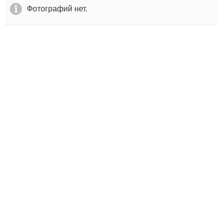
Выставки и семинары
Галерея флота
Фотографий нет.
Личности
Форум
Словарь
Отзывы
Все службы