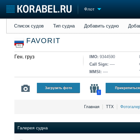
Флот
Список судов
Тип судна
Добавить судно
Добавить прое
Список судов
Тип судна
Добавить судно
Доба
Судостроение
Торговая площадка
Конфере
FAVORIT
Пульс
Доска объявлений
Выставк
RU
Новости
Продажа флота
Личност
Компании
Ген. груз
Оборудование
Словарь
IMO:
9344590
Репутация
Изделия
Call Sign:
----
Работа
Материалы
MMSI:
----
Крюинг
Услуги
Журнал
Загрузить фото
Прикрепиться
1
Реклама
Главная
ТТХ
Фотогале
Галерея судна