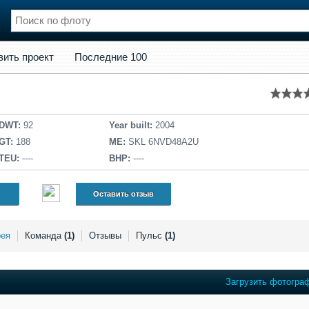
кт
Последние 100
вить проект
Последние 100
нции
Флот
и и семинары
Галерея флота
и
Форум
Отзывы
DWT:
92
Year built:
2004
Все службы
GT:
188
ME:
SKL 6NVD48A2U
TEU:
----
BHP:
----
Оставить отзыв
рея
Команда
(1)
Отзывы
Пульс
(1)
Загрузить фотогра