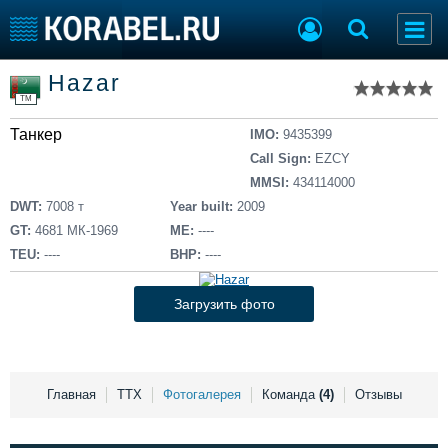
Список судов
Hazar
Тип судна
Добавить судно
TM
Добавить проект
Танкер
Последние 100
IMO:
9435399
Call Sign:
EZCY
Судостроение
Торговая площадка
MMSI:
434114000
Пульс
Доска объявлений
DWT:
7008 т
Year built:
2009
Новости
Продажа флота
GT:
4681 МК-1969
ME:
----
Компании
Оборудование
TEU:
----
BHP:
----
Репутация
Изделия
Работа
Материалы
Загрузить фото
Крюинг
Услуги
Журнал
Реклама
Главная
ТТХ
Фотогалерея
Команда
(4)
Отзывы
Конференции
Флот