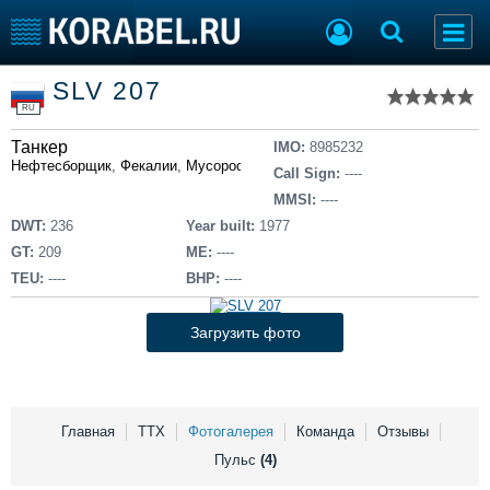
Список судов
SLV 207
Тип судна
Добавить судно
RU
Добавить проект
Танкер
Последние 100
IMO:
8985232
Нефтесборщик
,
Фекалии
,
Мусоросборщик
,
Сборщик льяльных вод
Call Sign:
----
Судостроение
Торговая площадка
MMSI:
----
Пульс
Доска объявлений
DWT:
236
Year built:
1977
Новости
Продажа флота
GT:
209
ME:
----
Компании
Оборудование
TEU:
----
BHP:
----
Репутация
Изделия
Работа
Материалы
Загрузить фото
Крюинг
Услуги
Журнал
Реклама
Главная
ТТХ
Фотогалерея
Команда
Отзывы
Пульс
(4)
Конференции
Флот