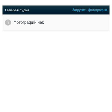
Выставки и семинары
Галерея флота
Личности
Форум
Галерея судна
Загрузить фотографии
Словарь
Отзывы
Все службы
Фотографий нет.