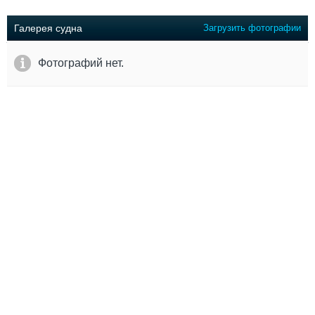
Выставки и семинары
Галерея флота
Личности
Форум
Галерея судна
Загрузить фотографии
Словарь
Отзывы
Все службы
Фотографий нет.