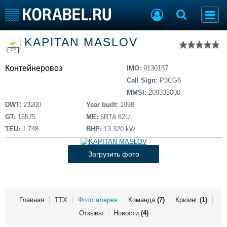
Список судов
KAPITAN MASLOV
Тип судна
Добавить судно
CY
Добавить проект
Контейнеровоз
Последние 100
IMO:
9130157
Call Sign:
P3CG8
Судостроение
Торговая площадка
MMSI:
209333000
Пульс
Доска объявлений
DWT:
23200
Year built:
1998
Новости
Продажа флота
GT:
16575
ME:
6RTA 62U
Компании
Оборудование
TEU:
1,748
BHP:
13.320 kW
Репутация
Изделия
Работа
Материалы
Загрузить фото
Крюинг
Услуги
Журнал
Реклама
Главная
ТТХ
Фотогалерея
Команда
(7)
Крюинг
(1)
Отзывы
Новости
(4)
Конференции
Флот