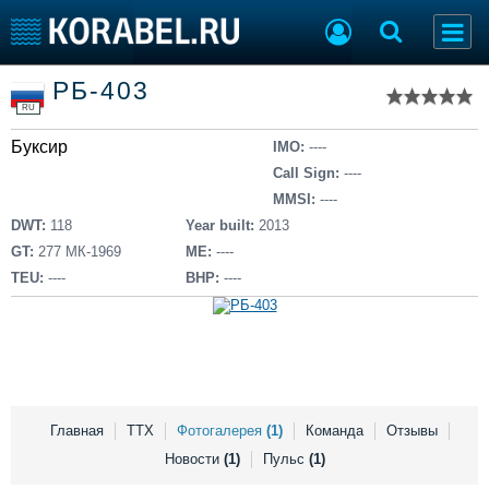
Список судов
РБ-403
Тип судна
Добавить судно
RU
Добавить проект
Буксир
Последние 100
IMO:
----
Call Sign:
----
Судостроение
Торговая площадка
MMSI:
----
Пульс
Доска объявлений
DWT:
118
Year built:
2013
Новости
Продажа флота
GT:
277 МК-1969
ME:
----
Компании
Оборудование
TEU:
----
BHP:
----
Репутация
Изделия
Работа
Материалы
Крюинг
Услуги
Журнал
Реклама
Главная
ТТХ
Фотогалерея
(1)
Команда
Отзывы
Новости
(1)
Пульс
(1)
Конференции
Флот