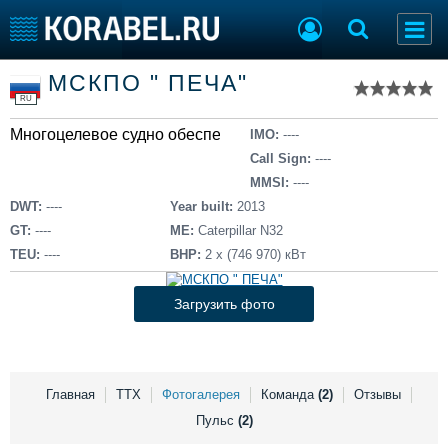
Список судов
МСКПО " ПЕЧА"
Тип судна
Добавить судно
RU
Добавить проект
Многоцелевое судно обеспечения
Последние 100
IMO:
----
Call Sign:
----
Судостроение
Торговая площадка
MMSI:
----
Пульс
Доска объявлений
DWT:
----
Year built:
2013
Новости
Продажа флота
GT:
----
ME:
Caterpillar N32
Компании
Оборудование
TEU:
----
BHP:
2 х (746 970) кВт
Репутация
Изделия
Работа
Материалы
Загрузить фото
Крюинг
Услуги
Журнал
Реклама
Главная
ТТХ
Фотогалерея
Команда
(2)
Отзывы
Пульс
(2)
Конференции
Флот