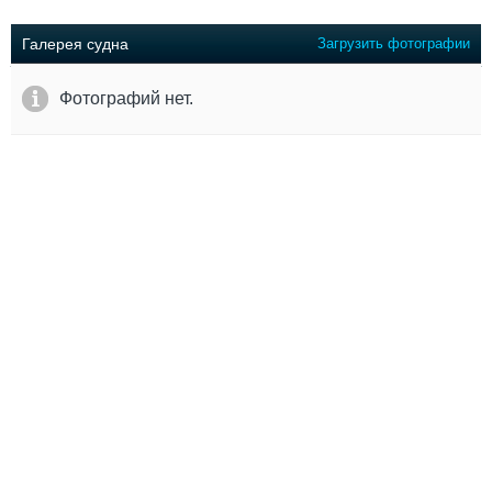
Выставки и семинары
Галерея флота
Личности
Форум
Галерея судна
Загрузить фотографии
Словарь
Отзывы
Все службы
Фотографий нет.