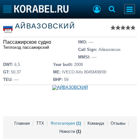
Список судов
АЙВАЗОВСКИЙ
Тип судна
Добавить судно
RU
Добавить проект
Пассажирское судно
Последние 100
IMO:
----
Теплоход пассажирский
Call Sign:
Айвазовски
Судостроение
Торговая площадка
MMSI:
----
Пульс
Доска объявлений
DWT:
6,5
Year built:
2008
Новости
Продажа флота
GT:
50,37
ME:
IVECO Aifo 8045M08/00
Компании
Оборудование
TEU:
----
BHP:
59
Репутация
Изделия
Работа
Материалы
Крюинг
Услуги
Журнал
Реклама
Главная
ТТХ
Фотогалерея
(1)
Команда
Отзывы
Новости
(1)
Конференции
Флот