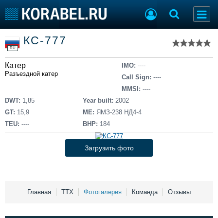
Список судов
КС-777
Тип судна
Добавить судно
RU
Добавить проект
Катер
Последние 100
IMO:
----
Разъездной катер
Call Sign:
----
Судостроение
Торговая площадка
MMSI:
----
Пульс
Доска объявлений
DWT:
1,85
Year built:
2002
Новости
Продажа флота
GT:
15,9
ME:
ЯМЗ-238 НД4-4
Компании
Оборудование
TEU:
----
BHP:
184
Репутация
Изделия
Работа
Материалы
Загрузить фото
Крюинг
Услуги
Журнал
Реклама
Главная
ТТХ
Фотогалерея
Команда
Отзывы
Конференции
Флот