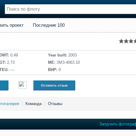
кт
Последние 100
вить проект
Последние 100
нции
Флот
и и семинары
Галерея флота
и
Форум
Отзывы
DWT:
0,49
Year built:
2003
Все службы
GT:
2,73
ME:
ЗМЗ-4063.10
TEU:
----
BHP:
0
Оставить отзыв
тогалерея
Команда
Отзывы
Загрузить фотогра