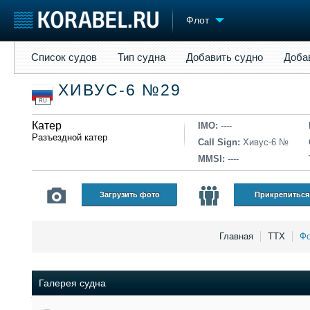
Флот
Список судов
Тип судна
Добавить судно
Добавить прое
Список судов
Тип судна
Добавить судно
Доба
Судостроение
Торговая площадка
Конфере
ХИВУС-6 №29
Пульс
Доска объявлений
Выставк
RU
Новости
Продажа флота
Личност
Компании
Катер
Оборудование
Словарь
IMO:
----
Разъездной катер
Репутация
Изделия
Call Sign:
Хивус-6 №
Работа
Материалы
MMSI:
----
Крюинг
Услуги
Журнал
Загрузить фото
Прикрепиться
Реклама
Главная
ТТХ
Фо
Галерея судна