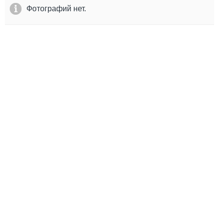
Выставки и семинары
Галерея флота
Фотографий нет.
Личности
Форум
Словарь
Отзывы
Все службы