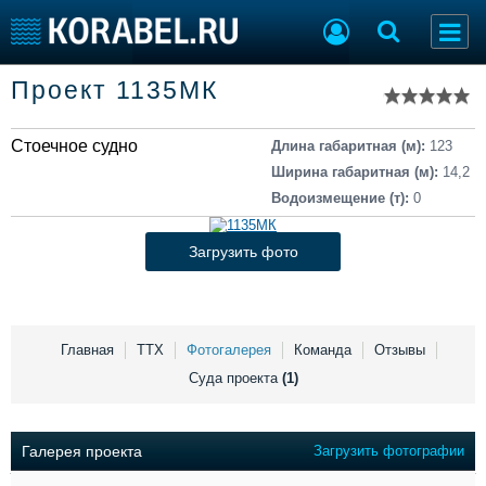
Список судов
Проект 1135МК
Тип судна
Добавить судно
Добавить проект
Стоечное судно
Последние 100
Длина габаритная (м):
123
Ширина габаритная (м):
14,2
Судостроение
Торговая площадка
Водоизмещение (т):
0
Пульс
Доска объявлений
Новости
Продажа флота
Загрузить фото
Компании
Оборудование
Репутация
Изделия
Работа
Материалы
Крюинг
Услуги
Главная
ТТХ
Фотогалерея
Команда
Отзывы
Журнал
Суда проекта
(1)
Реклама
Галерея проекта
Загрузить фотографии
Конференции
Флот