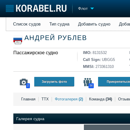
Флот
Список судов
Тип судна
Добавить судно
Добавить прое
Список судов
Тип судна
Добавить судно
Доба
Судостроение
Торговая площадка
Конфере
АНДРЕЙ РУБЛЕВ
Пульс
Доска объявлений
Выставк
RU
Новости
Продажа флота
Личност
Компании
Пассажирское судно
Оборудование
Словарь
IMO:
8131532
Репутация
Изделия
Call Sign:
UBGG5
Работа
Материалы
MMSI:
273361310
Крюинг
Услуги
Журнал
Загрузить фото
Прикрепиться
2
34
Реклама
Главная
ТТХ
Фотогалерея
(2)
Команда
(34)
Отзыв
Галерея судна