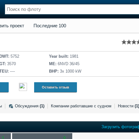
кт
Последние 100
вить проект
Последние 100
нции
Флот
и и семинары
Галерея флота
и
Форум
Отзывы
DWT:
5752
Year built:
1981
Все службы
GT:
3570
ME:
6NVD 36/45
TEU:
----
BHP:
3x 1000 kW
Оставить отзыв
ы
Обсуждения
(1)
Компании работавшие с судном
Новости
(1
Загрузить фотогра
1
0