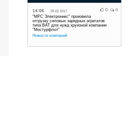
0
0
14:06
28.02.2017
"МРС Электроникс" произвела
отгрузку силовых зарядных агрегатов
типа ВАТ для нужд круизной компании
"Мостурфлот"
Новости компаний