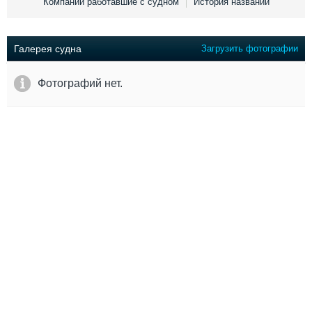
Компании работавшие с судном
История названий
Выставки и семинары
Галерея флота
Личности
Форум
Словарь
Отзывы
Галерея судна
Загрузить фотографии
Все службы
Фотографий нет.