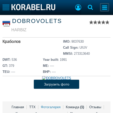
Список судов
DOBROVOLETS
Тип судна
Добавить судно
RU
Добавить проект
HARBIZ
Последние 100
Краболов
IMO:
9037630
Судостроение
Торговая площадка
Call Sign:
UIUV
Пульс
Доска объявлений
MMSI:
273313640
Новости
Продажа флота
DWT:
536
Year built:
1991
Компании
Оборудование
GT:
379
ME:
----
Репутация
Изделия
TEU:
----
BHP:
----
Работа
Материалы
Крюинг
Услуги
Загрузить фото
Журнал
Реклама
Главная
ТТХ
Фотогалерея
Команда
(1)
Отзывы
Конференции
Флот