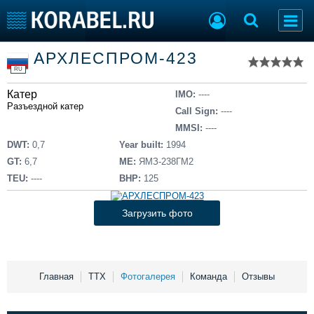
Список судов
АРХЛЕСПРОМ-423
Тип судна
Добавить судно
RU
Добавить проект
Катер
Последние 100
IMO:
----
Разъездной катер
Call Sign:
----
Судостроение
Торговая площадка
MMSI:
----
Пульс
Доска объявлений
DWT:
0,7
Year built:
1994
Новости
Продажа флота
GT:
6,7
ME:
ЯМЗ-238ГМ2
Компании
Оборудование
TEU:
----
BHP:
125
Репутация
Изделия
Работа
Материалы
Загрузить фото
Крюинг
Услуги
Журнал
Реклама
Главная
ТТХ
Фотогалерея
Команда
Отзывы
Конференции
Флот