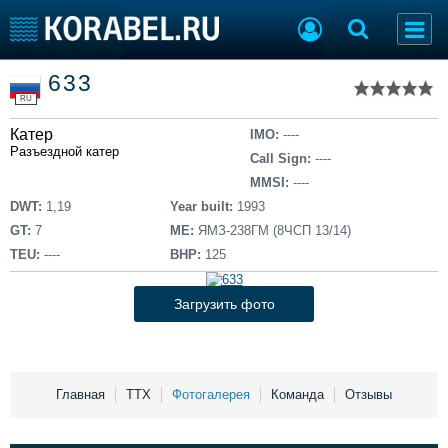
Список судов
633
Тип судна
Добавить судно
RU
Добавить проект
Катер
Последние 100
IMO:
----
Разъездной катер
Call Sign:
----
Судостроение
Торговая площадка
MMSI:
----
Пульс
Доска объявлений
DWT:
1,19
Year built:
1993
Новости
Продажа флота
GT:
7
ME:
ЯМЗ-238ГМ (8ЧСП 13/14)
Компании
Оборудование
TEU:
----
BHP:
125
Репутация
Изделия
Работа
Материалы
Загрузить фото
Крюинг
Услуги
Журнал
Реклама
Главная
ТТХ
Фотогалерея
Команда
Отзывы
Конференции
Флот