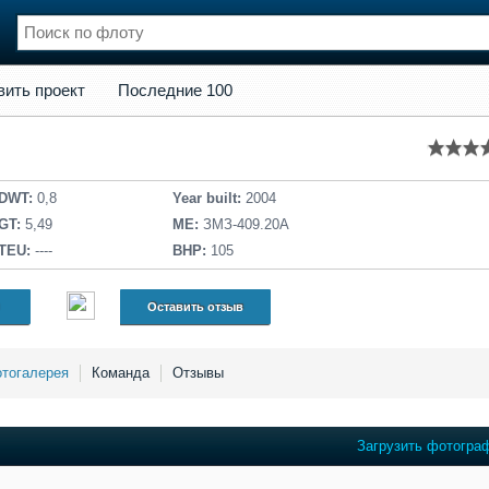
кт
Последние 100
вить проект
Последние 100
нции
Флот
и и семинары
Галерея флота
и
Форум
Отзывы
DWT:
0,8
Year built:
2004
Все службы
GT:
5,49
ME:
ЗМЗ-409.20А
TEU:
----
BHP:
105
Оставить отзыв
тогалерея
Команда
Отзывы
Загрузить фотогра