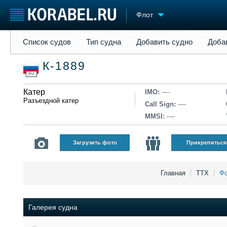
Флот
Список судов
Тип судна
Добавить судно
Добавить прое
Список судов
Тип судна
Добавить судно
Доба
Судостроение
Торговая площадка
Конфере
К-1889
Пульс
Доска объявлений
Выставк
RU
Новости
Продажа флота
Личност
Компании
Катер
Оборудование
Словарь
IMO:
----
Разъездной катер
Репутация
Изделия
Call Sign:
----
Работа
Материалы
MMSI:
----
Крюинг
Услуги
Журнал
Загрузить фото
Прикрепиться
Реклама
Главная
ТТХ
Фо
Галерея судна