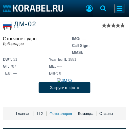
Список судов
ДМ-02
Тип судна
Добавить судно
RU
Добавить проект
Стоечное судно
Последние 100
IMO:
----
Дебаркадер
Call Sign:
----
Судостроение
Торговая площадка
MMSI:
----
Пульс
Доска объявлений
DWT:
31
Year built:
1991
Новости
Продажа флота
GT:
707
ME:
----
Компании
Оборудование
TEU:
----
BHP:
0
Репутация
Изделия
Работа
Материалы
Загрузить фото
Крюинг
Услуги
Журнал
Реклама
Главная
ТТХ
Фотогалерея
Команда
Отзывы
Конференции
Флот