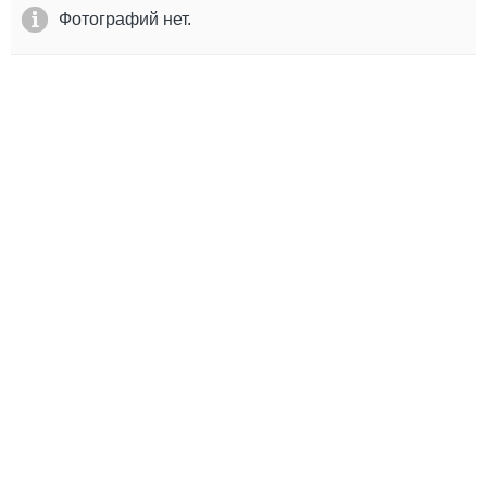
Выставки и семинары
Галерея флота
Фотографий нет.
Личности
Форум
Словарь
Отзывы
Все службы