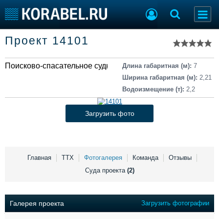
Список судов
Проект 14101
Тип судна
Добавить судно
Добавить проект
Поисково-спасательное судно
Последние 100
Длина габаритная (м):
7
Ширина габаритная (м):
2,21
Судостроение
Торговая площадка
Водоизмещение (т):
2,2
Пульс
Доска объявлений
Новости
Продажа флота
Загрузить фото
Компании
Оборудование
Репутация
Изделия
Работа
Материалы
Крюинг
Услуги
Главная
ТТХ
Фотогалерея
Команда
Отзывы
Журнал
Суда проекта
(2)
Реклама
Галерея проекта
Загрузить фотографии
Конференции
Флот