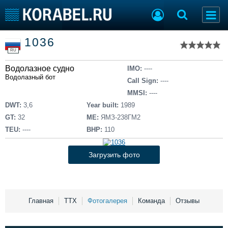
Список судов
1036
Тип судна
Добавить судно
RU
Добавить проект
Водолазное судно
Последние 100
IMO:
----
Водолазный бот
Call Sign:
----
Судостроение
Торговая площадка
MMSI:
----
Пульс
Доска объявлений
DWT:
3,6
Year built:
1989
Новости
Продажа флота
GT:
32
ME:
ЯМЗ-238ГМ2
Компании
Оборудование
TEU:
----
BHP:
110
Репутация
Изделия
Работа
Материалы
Загрузить фото
Крюинг
Услуги
Журнал
Реклама
Главная
ТТХ
Фотогалерея
Команда
Отзывы
Конференции
Флот